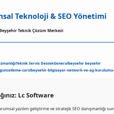
msal Teknoloji & SEO Yönetimi
// Beyşehir Teknik Çözüm Merkezi
zmanlığı
Teknik Servis Destek
General
beysehir beysehir
-guncelleme-carsi
beysehir-bilgisayar-network-ve-ag-kurulumu
ğınız: Lc Software
rumsal yazılım geliştirme ve stratejik SEO danışmanlığı sun