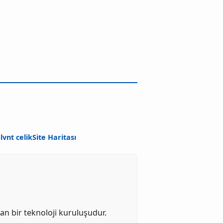
-
lvnt celik
Site Haritası
an bir teknoloji kuruluşudur.