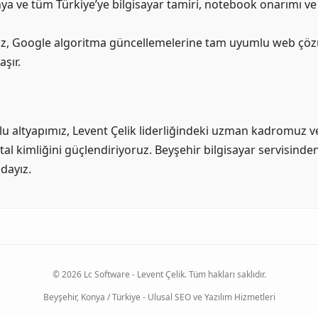
a ve tüm Türkiye’ye bilgisayar tamiri, notebook onarımı ve
bimiz, Google algoritma güncellemelerine tam uyumlu web çö
aşır.
 altyapımız, Levent Çelik liderliğindeki uzman kadromuz ve
jital kimliğini güçlendiriyoruz. Beyşehir bilgisayar servisin
dayız.
© 2026 Lc Software - Levent Çelik. Tüm hakları saklıdır.
Beyşehir, Konya / Türkiye - Ulusal SEO ve Yazılım Hizmetleri