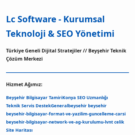
Lc Software - Kurumsal
Teknoloji & SEO Yönetimi
Türkiye Geneli Dijital Stratejiler // Beyşehir Teknik
Çözüm Merkezi
Hizmet Ağımız:
Beyşehir Bilgisayar Tamiri
Konya SEO Uzmanlığı
Teknik Servis Destek
General
beysehir beysehir
beysehir-bilgisayar-format-ve-yazilim-guncelleme-carsi
beysehir-bilgisayar-network-ve-ag-kurulumu-
lvnt celik
Site Haritası