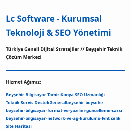
Lc Software - Kurumsal
Teknoloji & SEO Yönetimi
Türkiye Geneli Dijital Stratejiler // Beyşehir Teknik
Çözüm Merkezi
Hizmet Ağımız:
Beyşehir Bilgisayar Tamiri
Konya SEO Uzmanlığı
Teknik Servis Destek
General
beysehir beysehir
beysehir-bilgisayar-format-ve-yazilim-guncelleme-carsi
beysehir-bilgisayar-network-ve-ag-kurulumu-
lvnt celik
Site Haritası