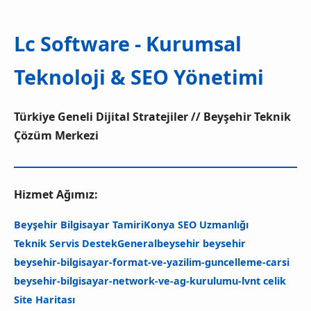
Lc Software - Kurumsal
Teknoloji & SEO Yönetimi
Türkiye Geneli Dijital Stratejiler // Beyşehir Teknik
Çözüm Merkezi
Hizmet Ağımız:
Beyşehir Bilgisayar Tamiri
Konya SEO Uzmanlığı
Teknik Servis Destek
General
beysehir beysehir
beysehir-bilgisayar-format-ve-yazilim-guncelleme-carsi
beysehir-bilgisayar-network-ve-ag-kurulumu-
lvnt celik
Site Haritası